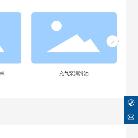
1
滤棒
充气泵润滑油
8
3
0
0
1
0
5
7
9
3
4
1
0
9
1
2
1
9
q