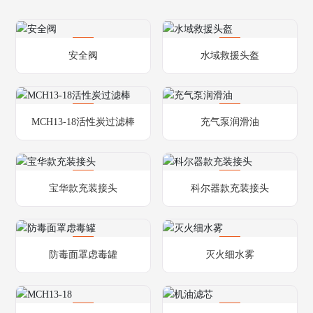
安全阀
水域救援头盔
MCH13-18活性炭过滤棒
充气泵润滑油
宝华款充装接头
科尔器款充装接头
防毒面罩虑毒罐
灭火细水雾