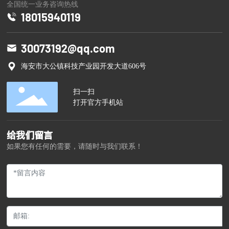
全国统一业务咨询热线
18015940119
30073192@qq.com
海安市大公镇科技产业园开发大道606号
扫一扫
打开官方手机站
给我们留言
如果您有任何的需要，请随时与我们联系！