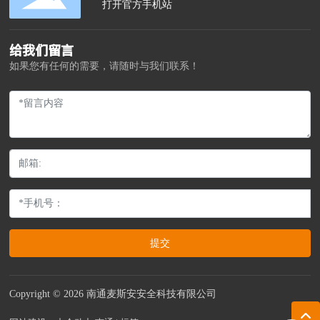
打开官方手机站
给我们留言
如果您有任何的需要，请随时与我们联系！
提交
Copyright © 2026 南通麦斯安安全科技有限公司